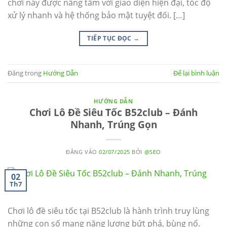
chơi này được nâng tầm với giao diện hiện đại, tốc độ
xử lý nhanh và hệ thống bảo mật tuyệt đối. […]
TIẾP TỤC ĐỌC
→
Đăng trong
Hướng Dẫn
Để lại bình luận
HƯỚNG DẪN
Chơi Lô Đề Siêu Tốc B52club – Đánh
Nhanh, Trúng Gọn
ĐĂNG VÀO
02/07/2025
BỞI
@SEO
02
Th7
Chơi lô đề siêu tốc tại B52club là hành trình truy lùng
những con số mang năng lượng bứt phá, bùng nổ.