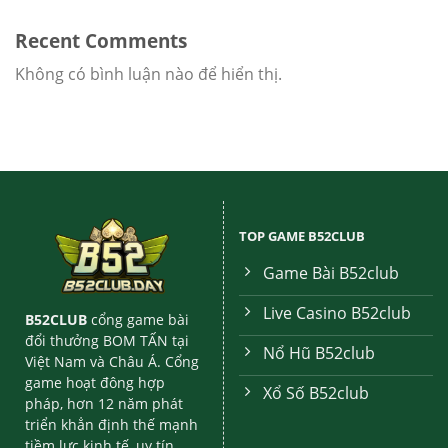
Recent Comments
Không có bình luận nào để hiển thị.
TOP GAME B52CLUB
Game Bài B52club
Live Casino B52club
B52CLUB
cổng game bài
đổi thưởng BOM TẤN tại
Nổ Hũ B52club
Việt Nam và Châu Á. Cổng
game hoạt đông hợp
Xổ Số B52club
pháp, hơn 12 năm phát
triển khẳn định thế mạnh
tiềm lực kinh tế, uy tín