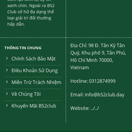
xanh chín. Ngoài ra B52
Club sở hữ đa dạng thể
loại giải trí đổi thưởng
hấp dẫn.
Địa Chỉ: 98 Đ. Tân Kỳ Tân
THÔNG TIN CHUNG
Quý, Khu phố 9, Tân Phú,
Chính Sách Bảo Mật
Hồ Chí Minh 70000,
Vietnam
Điều Khoản Sử Dụng
Hotline: 0312874999
Miễn Trừ Trách Nhiệm
Về Chúng Tôi
Email: info@b52club.day
Khuyến Mãi B52club
Website:
../../