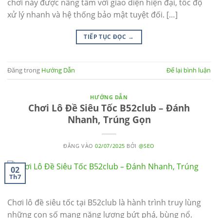
chơi này được nâng tầm với giao diện hiện đại, tốc độ
xử lý nhanh và hệ thống bảo mật tuyệt đối. […]
TIẾP TỤC ĐỌC
→
Đăng trong
Hướng Dẫn
Để lại bình luận
HƯỚNG DẪN
Chơi Lô Đề Siêu Tốc B52club – Đánh
Nhanh, Trúng Gọn
ĐĂNG VÀO
02/07/2025
BỞI
@SEO
02
Th7
Chơi lô đề siêu tốc tại B52club là hành trình truy lùng
những con số mang năng lượng bứt phá, bùng nổ.