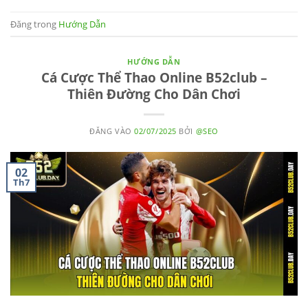
Đăng trong
Hướng Dẫn
HƯỚNG DẪN
Cá Cược Thể Thao Online B52club –
Thiên Đường Cho Dân Chơi
ĐĂNG VÀO
02/07/2025
BỞI
@SEO
02
Th7