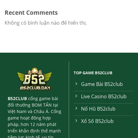
Recent Comments
Không có bình luận nào để hiển thị.
TOP GAME B52CLUB
Game Bài B52club
Live Casino B52club
B52CLUB
cổng game bài
đổi thưởng BOM TẤN tại
Nổ Hũ B52club
Việt Nam và Châu Á. Cổng
game hoạt đông hợp
Xổ Số B52club
pháp, hơn 12 năm phát
triển khẳn định thế mạnh
tiềm lực kinh tế, uy tín