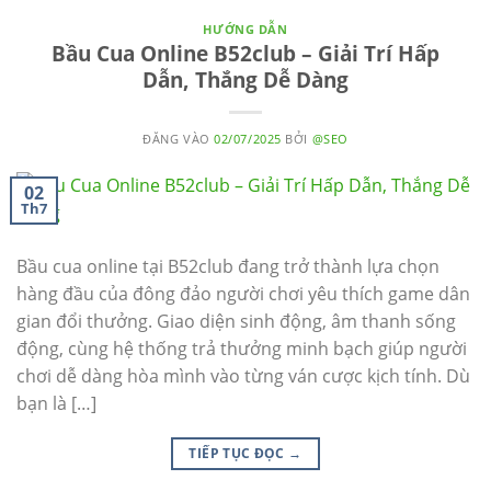
HƯỚNG DẪN
Bầu Cua Online B52club – Giải Trí Hấp
Dẫn, Thắng Dễ Dàng
ĐĂNG VÀO
02/07/2025
BỞI
@SEO
02
Th7
Bầu cua online tại B52club đang trở thành lựa chọn
hàng đầu của đông đảo người chơi yêu thích game dân
gian đổi thưởng. Giao diện sinh động, âm thanh sống
động, cùng hệ thống trả thưởng minh bạch giúp người
chơi dễ dàng hòa mình vào từng ván cược kịch tính. Dù
bạn là […]
TIẾP TỤC ĐỌC
→