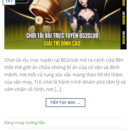
Th7
Chơi tài xỉu trực tuyến tại B52club mở ra cánh cửa đến
một thế giới ẩn chứa những bí ẩn của số vận và định
mệnh, nơi mỗi cú tung xúc xắc mang theo lời thì thầm
của vận may. Trò chơi là hành trình khám phá tâm lý và
cảm nhận vô hình, nơi […]
TIẾP TỤC ĐỌC
→
Đăng trong
Hướng Dẫn